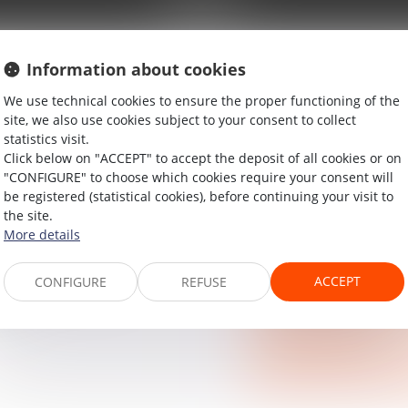
NEWS
Information about cookies
We use technical cookies to ensure the proper functioning of the
site, we also use cookies subject to your consent to collect
ITÉ DES
DÉFAUT D’ÉTA
statistics visit.
VICE DE
DÉGRADATION 
Click below on "ACCEPT" to accept the deposit of all cookies or on
 : QUID DU
QU’ADVIENT-I
"CONFIGURE" to choose which cookies require your consent will
be registered (statistical cookies), before continuing your visit to
PROPRIÉTAIRE
the site.
 la responsabilité
Droit des obligatio
More details
la loi n°2004-575 du
Selon l’article 124
omie numérique, un
est responsable d
ACCEPT
CONFIGURE
REFUSE
at...
défaut d’entretien 
Read more