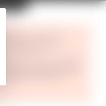
NCHÉITÉ DE LA TOITURE ET
DU BÂTIMENT VOISIN :
L DE LA RESPONSABILITÉ DU
 DE L’IMMEUBLE ?
ns et des suretés
/
Droit de la responsabilité
4 du Code civil, le propriétaire d’un bâtiment
u dommage causé par sa ruine, en cas de
ou par le vice de sa construction....