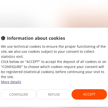
E D’UN SKIEUR
ERREUR DE DIAGN
IF DE LA FORCE
PUBLIC ADMINISTR
COMPÉTENTE ?
Information about cookies
 la responsabilité
Droit des obligations
We use technical cookies to ensure the proper functioning of the
8) du Code civil, « Il
En cas d’erreur de di
site, we also use cookies subject to your consent to collect
sque, par suite d'une
entraîne un décès, l
statistics visit.
pose...
Click below on "ACCEPT" to accept the deposit of all cookies or on
"CONFIGURE" to choose which cookies require your consent will
be registered (statistical cookies), before continuing your visit to
Read more
the site.
More details
ACCEPT
CONFIGURE
REFUSE