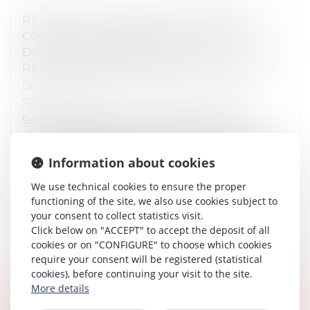
RECOURS DU MAÎTRE D’OUVRAGE
CONTRE LE FABRICANT EN PRÉSENCE
DE VICES CACHÉS : QUELLE
RESPONSABILITÉ PEUT-IL INVOQUER ?
Droit des obligations et des suretés
/
Droit des
contrats
Selon une jurisprudence constante, le maître
d’ouvrage dispose d’une action directe contractuelle
contre le fabricant, notamment en présence de vices
Information about cookies
cachés sur un ouvrage. Cett...
We use technical cookies to ensure the proper
Read more
functioning of the site, we also use cookies subject to
your consent to collect statistics visit.
Click below on "ACCEPT" to accept the deposit of all
cookies or on "CONFIGURE" to choose which cookies
require your consent will be registered (statistical
cookies), before continuing your visit to the site.
More details
VICE DE CONSENTEMENT : RETOUR SUR