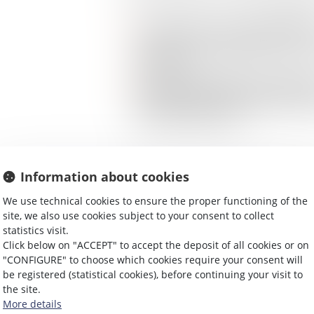
La clause de non-responsabilit
de toute responsabilité en cas
mineures
;
La clause limitative de réparat
montant des dommages-intérê
par la partie lésée
.
Information about cookies
QUELLES SONT LE
We use technical cookies to ensure the proper functioning of the
DE VALIDITÉ DES
site, we also use cookies subject to your consent to collect
statistics visit.
LIMITATIVES DE
Click below on "ACCEPT" to accept the deposit of all cookies or on
RESPONSABILITÉ 
"CONFIGURE" to choose which cookies require your consent will
be registered (statistical cookies), before continuing your visit to
the site.
More details