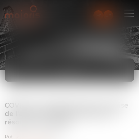
Fr
En
NEWS
COVID 19 - N'attendez pas la reprise
de l'activité juridictionnelle pour
résoudre vos litiges
Published on :
23/03/2020