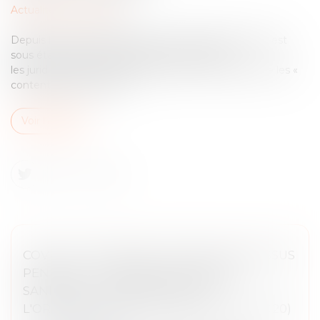
Actualités du cabinet
Depuis la loi n°2020-290 du 23 mars 2020, la France est
sous état d’urgence sanitaire. Dès le 16 mars,
les juridictions ont été fermées, sauf ce qui concerne les «
contentieux essentiels ».
Voir l'article
COVID 19 - PROROGATION DES DÉLAIS ISSUS
PENDANT LA PÉRIODE D'URGENCE
SANITAIRE - COMMENTAIRE DE
L'ORDONNANCE N°2020-306 (2 AVRIL 2020)