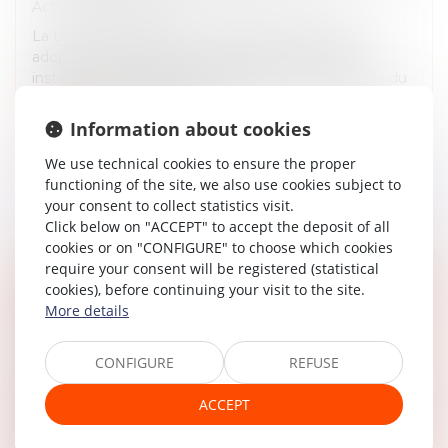
Actualités du cabinet
La Loi n°2020-290 du 23 mars 2020 d’urgence
adoptée pour faire face à l’épidémie de Covid19 a
instauré un état d’urgence sanitaire sur l’ensemble du
territoire national pour une...
Information about cookies
Read more
We use technical cookies to ensure the proper
functioning of the site, we also use cookies subject to
your consent to collect statistics visit.
Click below on "ACCEPT" to accept the deposit of all
cookies or on "CONFIGURE" to choose which cookies
require your consent will be registered (statistical
COVID 19 - N'ATTENDEZ PAS LA REPRISE DE
cookies), before continuing your visit to the site.
More details
L'ACTIVITÉ JURIDICTIONNELLE POUR
RÉSOUDRE VOS LITIGES
CONFIGURE
REFUSE
Actualités du cabinet
Depuis la loi n°2020-290 du 23 mars 2020, la France
ACCEPT
est sous état d’urgence sanitaire. Dès le 16 mars, les
juridictions ont été fermées, sauf ce qui concerne les «