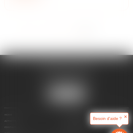
<<
<
1
2
3
4
5
>
>>
MAJORIS AVOCATS
60, rue Pierre Charron
75008 PARIS
Tél :
+33 (0)1 45 08 44 07
LOCATE US
HOME
WHO ARE WE ?
✕
Besoin d'aide ?
ACTIVITIES
ONLINE APPOINTMENT
CONTACT
FEES