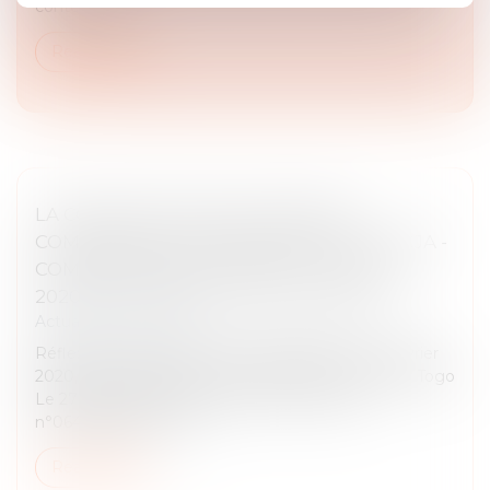
contentieux...
Read more
LA CONSOLIDATION DU PRINCIPE
COMPÉTENCE-COMPÉTENCE PAR LA CCJA -
COMMENTAIRE DE L'ARRÊT CCJA N°064
2020 DU 27.2.2020 (24 JUILLET 2020)
Actualités du cabinet
Réflexion critique sur l’arrêt n°064/2020 du 27 février
2020, Accor SAS, STIEH SA, ACCOR SA c/ Etat du Togo
Le 27 février 2020, la CCJA a rendu un arrêt
n°064/2020 qui a con...
Read more