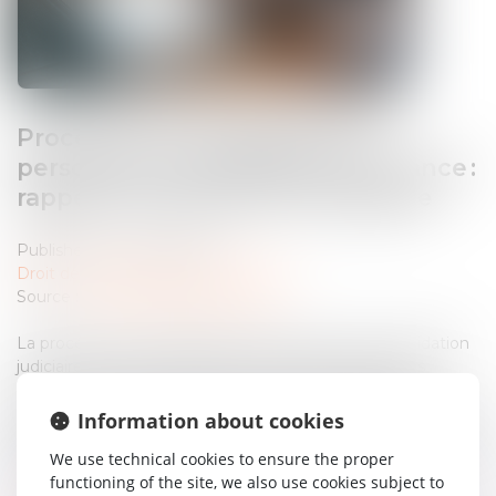
Procédure de rétablissement
personnel et déclaration de créance :
rappels concernant le formalisme
Published on :
02/08/2024
Droit des obligations et des suretés
Source :
www.lemag-juridique.com
La procédure de rétablissement personnel avec liquidation
judiciaire des biens, permet aux personnes physiques
confrontées à de nombreuses dettes, d’obtenir de la
Banque de France l’effacement complet de l’intégralité des
Information about cookies
dettes, par récupération, parfois partielle, des sommes sur la
We use technical cookies to ensure the proper
vente des biens du débiteur...
functioning of the site, we also use cookies subject to