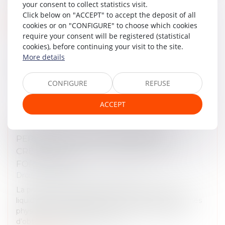
your consent to collect statistics visit.
Click below on "ACCEPT" to accept the deposit of all
Read more
cookies or on "CONFIGURE" to choose which cookies
require your consent will be registered (statistical
cookies), before continuing your visit to the site.
More details
CONFIGURE
REFUSE
ACCEPT
PROCÉDURE DE RÉTABLISSEMENT
PERSONNEL ET DÉCLARATION DE
CRÉANCE : RAPPELS CONCERNANT LE
FORMALISME
Droit des obligations et des suretés
La procédure de rétablissement personnel avec
liquidation judiciaire des biens, permet aux personnes
physiques confrontées à de nombreuses dettes,
d’obtenir de la Banque de Fran...