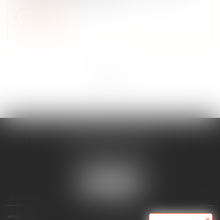
Read more
<<
<
1
>
>>
MAJORIS AVOCATS
60, rue Pierre Charron
75008 PARIS
Tél :
+33 (0)1 45 08 44 07
LOCATE US
HOME
WHO ARE WE ?