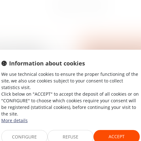
E D’UN SKIEUR
ERREUR DE DIAGN
IF DE LA FORCE
PUBLIC ADMINISTR
Information about cookies
COMPÉTENTE ?
 la responsabilité
Droit des obligations
We use technical cookies to ensure the proper functioning of the
site, we also use cookies subject to your consent to collect
8) du Code civil, « Il
En cas d’erreur de di
statistics visit.
sque, par suite d'une
entraîne un décès, l
Click below on "ACCEPT" to accept the deposit of all cookies or on
pose...
"CONFIGURE" to choose which cookies require your consent will
be registered (statistical cookies), before continuing your visit to
Read more
the site.
More details
ACCEPT
CONFIGURE
REFUSE