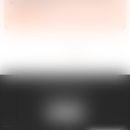
dépourvu de date, dès l...
Read more
...
<<
<
2
3
4
5
6
7
8
>
>>
MAJORIS AVOCATS
60, rue Pierre Charron
75008 PARIS
Tél :
+33 (0)1 45 08 44 07
LOCATE US