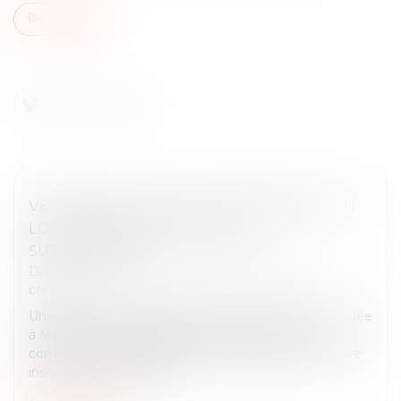
Read more
VENTE DES LOCAUX ET OPPOSABILITÉ AU
LOCATAIRE DES ACCORDS DE
SUBROGATION
Droit des obligations et des suretés
/
Droit des
contrats
Une société, propriétaire de locaux commerciaux louée
à Maisons du monde délivre à sa locataire un
commandement de payer visant la clause résolutoire
insérée au bail au titre, n...