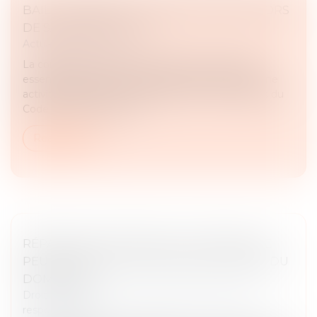
BAIL COMMERCIAL : SOYEZ VIGILANTS LORS
DE SA NÉGOCIATION !
Actualités du cabinet
La conclusion du bail commercial est une étape
essentielle pour tout professionnel qui démarre une
activité. Encadré par les articles L.145-1 et suivants du
Code de commerce, ce...
Read more
RÉPARATION INTÉGRALE DU PRÉJUDICE
PEU IMPORTE LE COÛT POUR L’AUTEUR DU
DOMMAGE
Droit des obligations et des suretés
/
Droit de la
responsabilité