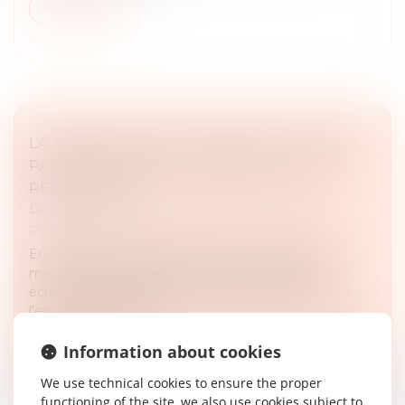
Read more
LA RÉSOLUTION DU CONTRAT AUX TORTS
PARTAGÉS NE FAIT PAS OBSTACLE À LA
RESTITUTION
Droit des obligations et des suretés
/
Droit des
contrats
En vertu de l’article 1229 du Code civil, la résolution
met fin au contrat. Dès lors, si les prestations
échangées ne pouvaient trouver leur utilité que par
l’exécution complète...
Read more
Information about cookies
We use technical cookies to ensure the proper
functioning of the site, we also use cookies subject to