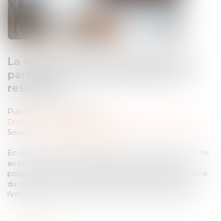
La résolution du contrat aux torts
partagés ne fait pas obstacle à la
restitution
Published on :
28/05/2024
Droit des obligations et des suretés
/
Droit des contrats
Source :
www.lemag-juridique.com
En vertu de l’article 1229 du Code civil, la résolution met fin
au contrat. Dès lors, si les prestations échangées ne
pouvaient trouver leur utilité que par l’exécution complète
du contrat résolu, il appartient aux parties de restituer
l’intégralité de ce qu’elles se sont procuré l’une à l’autre...