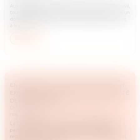
Aux termes de l’article 1382, devenu 1240 du Code civil,
tout fait quelconque de l'homme, qui cause à autrui un
dommage, oblige celui par la faute duquel il est arrivé
à le répa...
Read more
EN L’ABSENCE DE CONTESTATION DE SON
EXISTENCE, LE PACTE D’ASSOCIÉ NON DATÉ
DEMEURE VALABLE
Droit des obligations et des suretés
/
Droit de la
responsabilité
La Cour de cassation a récemment rappelé qu’un
pacte d’associé, comme tout acte sous seing privé,
reste valable entre ses signataires, même lorsqu’il est