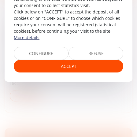
your consent to collect statistics visit.
Click below on "ACCEPT" to accept the deposit of all
cookies or on "CONFIGURE" to choose which cookies
require your consent will be registered (statistical
CESSION DE CONTRAT : SANCTION
cookies), before continuing your visit to the site.
APPLICABLE EN L’ABSENCE D’ACCORD DU
More details
CÉDÉ
Droit des obligations et des suretés
/
Droit des
CONFIGURE
REFUSE
contrats
L’article 1216 du Code civil dispose en son alinéa 1er :
ACCEPT
« Un contractant, le cédant, peut céder sa qualité de
partie au contrat à un tiers, le cessionnaire, avec
l'accord de so...
Read more